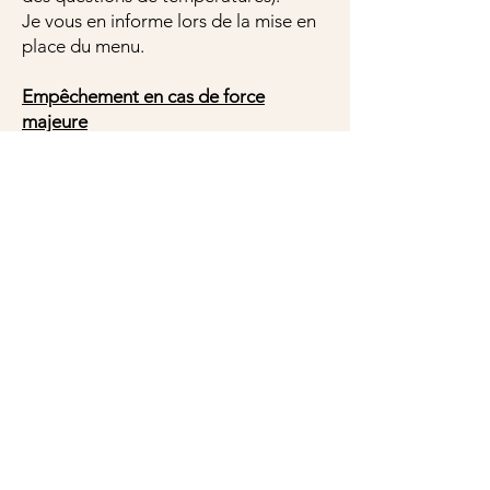
Je vous en informe lors de la mise en
place du menu.
Empêchement en cas de force
majeure
Je peux me dégager de mes
obligations ou en suspendre
l’exécution si je me
trouve dans l’impossibilité de les
assumer par la suite d’un cas de force
majeure
(guerre, émeute, manifestations,
conditions climatiques
exceptionnelles…)
Litige
À défaut de règlement amiable, tous